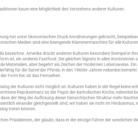
 Traditionen kaum eine Möglichkeit des Verstehens anderer Kulturen.
ierung hat unter ökonomischen Druck Annäherungen gebracht, beispielswei
ektronischen Medien sind eine beengende Klammermaschine für alle Kulturen
stils bezeichne. Amerika drückt anderen Kulturen besondere Stempel in ihr
form ist, ein anderes Fastfood. Die gleichen Signets in allen Kontinenten s
de Materialien, aber begehrt als Zeichen der modernen Lebensweise. Ein 
ierfähig für die Sattel der Pferde, in den 1860er-Jahren nebenbei bemer
 der Form her, ist das Fernsehen.
alog der Kulturen nicht möglich ist: Kulturen haben in der Regel keine e
bestrittene Repräsentanz ist der Papst der katholischen Kirche, nebenbei 
 dass der Weg der Auflösung dieser hierarchischen Struktur mehr Nachteile
tlich einander gleichgestellt sind, wir haben sie nicht im Hinduismus, ni
ialog treten können.
chen Präsidenten, der glaubt, dass er der einzige Führer der westlichen Wel