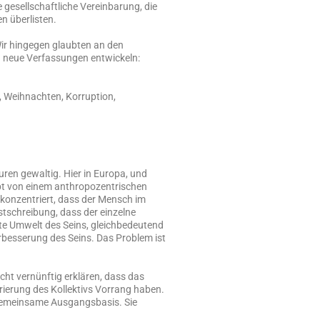
 gesellschaftliche Vereinbarung, die
n überlisten.
 Wir hingegen glaubten an den
en neue Verfassungen entwickeln:
, Weihnachten, Korruption,
uren gewaltig. Hier in Europa, und
ebt von einem anthropozentrischen
 konzentriert, dass der Mensch im
stschreibung, dass der einzelne
te Umwelt des Seins, gleichbedeutend
erbesserung des Seins. Das Problem ist
cht vernünftig erklären, dass das
erierung des Kollektivs Vorrang haben.
 gemeinsame Ausgangsbasis. Sie