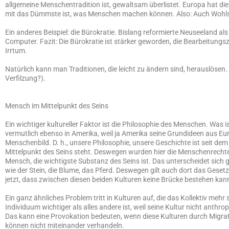
allgemeine Menschentradition ist, gewaltsam überlistet. Europa hat die
mit das Dümmste ist, was Menschen machen können. Also: Auch Wohlstan
Ein anderes Beispiel: die Bürokratie. Bislang reformierte Neuseeland als
Computer. Fazit: Die Bürokratie ist stärker geworden, die Bearbeitungs
Irrtum.
Natürlich kann man Traditionen, die leicht zu ändern sind, herauslösen
Verfilzung?).
Mensch im Mittelpunkt des Seins
Ein wichtiger kultureller Faktor ist die Philosophie des Menschen. Was
vermutlich ebenso in Amerika, weil ja Amerika seine Grundideen aus E
Menschenbild. D. h., unsere Philosophie, unsere Geschichte ist seit de
Mittelpunkt des Seins steht. Deswegen wurden hier die Menschenrechte 
Mensch, die wichtigste Substanz des Seins ist. Das unterscheidet sic
wie der Stein, die Blume, das Pferd. Deswegen gilt auch dort das Geset
jetzt, dass zwischen diesen beiden Kulturen keine Brücke bestehen kann. 
Ein ganz ähnliches Problem tritt in Kulturen auf, die das Kollektiv me
Individuum wichtiger als alles andere ist, weil seine Kultur nicht anthr
Das kann eine Provokation bedeuten, wenn diese Kulturen durch Migra
können nicht miteinander verhandeln.