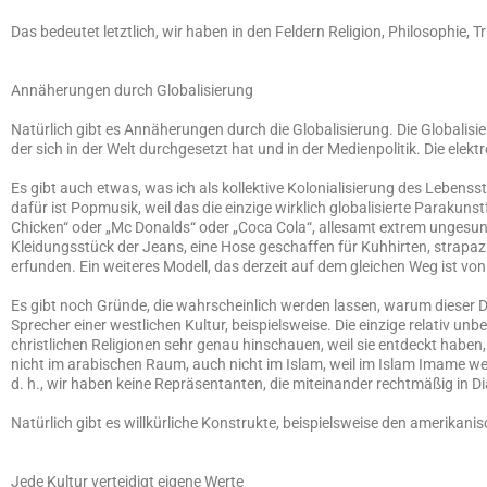
Das bedeutet letztlich, wir haben in den Feldern Religion, Philosophie,
Annäherungen durch Globalisierung
Natürlich gibt es Annäherungen durch die Globalisierung. Die Globalis
der sich in der Welt durchgesetzt hat und in der Medienpolitik. Die el
Es gibt auch etwas, was ich als kollektive Kolonialisierung des Lebens
dafür ist Popmusik, weil das die einzige wirklich globalisierte Parakunst
Chicken“ oder „Mc Donalds“ oder „Coca Cola“, allesamt extrem ungesun
Kleidungsstück der Jeans, eine Hose geschaffen für Kuhhirten, strapaz
erfunden. Ein weiteres Modell, das derzeit auf dem gleichen Weg ist von
Es gibt noch Gründe, die wahrscheinlich werden lassen, warum dieser Di
Sprecher einer westlichen Kultur, beispielsweise. Die einzige relativ un
christlichen Religionen sehr genau hinschauen, weil sie entdeckt haben,
nicht im arabischen Raum, auch nicht im Islam, weil im Islam Imame wesen
d. h., wir haben keine Repräsentanten, die miteinander rechtmäßig in D
Natürlich gibt es willkürliche Konstrukte, beispielsweise den amerikanis
Jede Kultur verteidigt eigene Werte