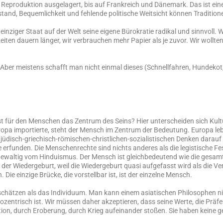
 Reproduktion ausgelagert, bis auf Frankreich und Dänemark. Das ist eine
d, Bequemlichkeit und fehlende politische Weitsicht können Traditione
 einziger Staat auf der Welt seine eigene Bürokratie radikal und sinnvoll.
zeiten dauern länger, wir verbrauchen mehr Papier als je zuvor. Wir wollt
. Aber meistens schafft man nicht einmal dieses (Schnellfahren, Hundekot
 ist für den Menschen das Zentrum des Seins? Hier unterscheiden sich Kult
uropa importierte, steht der Mensch im Zentrum der Bedeutung. Europa l
m jüdisch-griechisch-römischen-christlichen-sozialistischen Denken darauf
erfunden. Die Menschenrechte sind nichts anderes als die legistische Fe
h gewaltig vom Hinduismus. Der Mensch ist gleichbedeutend wie die gesam
z der Wiedergeburt, weil die Wiedergeburt quasi aufgefasst wird als die V
Die einzige Brücke, die vorstellbar ist, ist der einzelne Mensch.
hr schätzen als das Individuum. Man kann einem asiatischen Philosophen ni
opozentrisch ist. Wir müssen daher akzeptieren, dass seine Werte, die Präf
tion, durch Eroberung, durch Krieg aufeinander stoßen. Sie haben keine