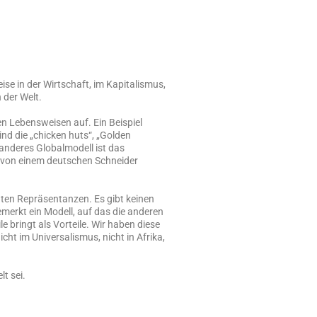
se in der Wirtschaft, im Kapitalismus,
 der Welt.
en Lebensweisen auf. Ein Beispiel
ind die „chicken huts“, „Golden
anderes Globalmodell ist das
kt von einem deutschen Schneider
chten Repräsentanzen. Es gibt keinen
bemerkt ein Modell, auf das die anderen
 bringt als Vorteile. Wir haben diese
cht im Universalismus, nicht in Afrika,
t sei.