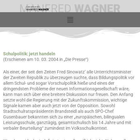
Zum
Inhalt
springen
Menü
Schulpolitik: jetzt handeln
(Erschienen am 10. 03. 2004 in „Die Presse“)
Als einer, der seit den Zeiten Fred Sinowatz’ alle Unterrichtsminister
der Zweiten Republik zu überzeugen suchte, dass Bildungspolitik vor
allem Schul- und sogar Vorschulpolitik hieße und eines der
dringendsten Probleme der neuen Informationsgesellschaft wäre,
kann man sich über eine breitere Diskussion nur freuen. Den Anfang
setzte wohl die Regierung mit der Zukunftskommission, wichtige
Signale kamen aber auch jetzt von der Opposition. Sowohl
Stadtschulratspräsidentin Brandsteidl als auch SPÖ-Chef
Gusenbauer bekannten sich zu einer „europäischen, bilingualen
Leistungsschule, ganztägig, gesamtschulisch bis 14 Jahre und mit
verbaler Beurteilung“ zumindest im Volksschulkontext.