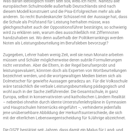
Was daran ideologisch fixiert sein soll, weiß ich nicht. Nahezu alle
europäischen Schulmodelle außerhalb Deutschlands sind nach
diesem Modell konstruiert und die Pisa-Erfolgreichen mehr als alle
anderen. So recht Bundeskanzler Schüssel mit der Aussage hat, dass
die Schule als Prüfstand für Leistung herhalten müsse, was
gleichgeschaltet auch der Oppositionsführer bestätigte, so schwierig
wird zu erklären sein, warum dies ausschließlich mit Ziffernnoten
handzuhaben sei. Wo denn außerhalb der Politikerrankings werden
Noten als Leistungsbeurteilung im Berufsleben bevorzugt?
Zugegeben, Lehrer haben wenig Zeit, weil sie neun Monate arbeiten
müssen und Schüler möglicherweise deren subtile Formulierungen
nicht verstehen. Aber die Eltern, in der Regel berufserprobt und
leistungsevaluiert, könnten doch als Experten von Wortbeurteilungen
bezeichnet werden, und die wortgewaltigen Medien bieten sich als
Dolmetscher für gewiefte Aussagen geradezu an. Für die Volksschule
wäre tatsächlich die verbale Leistungsbeurteilung pädagogisch und
wohl auch in der Sache zielführender. Die Gesamtschule, in ganz
Europa, selbst in konservativsten und katholischen Ländern Realität
– nebenbei ohnehin durch idente Unterstufenlehrpläne in Gymnasien
und Hauptschulen hinterrücks eingeführt –, verhinderte jedenfalls
jene unübersehbare Abbildung der Herkunftsunterschiede, die sich
mit der elterlichen Lebenswegentscheidung für 9Jährige abzeichnet.
Die OSZE bestätigt seit Jahren, dass damit ein Malus für Land- und