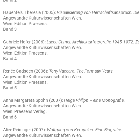
Hauenfels, Theresia (2005):
Visualisierung von Herrschaftsanspruch. Di
Angewandte Kulturwissenschaften Wien.
Wien: Edition Praesens.
Band 3
Gabriele Hofer (2006):
Lucca Chmel. Architekturfotografie 1945-1972. Z
Angewandte Kulturwissenschaften Wien.
Wien: Edition Praesens.
Band 4
Renée Gadsden (2006):
Tony Vaccaro. The Formativ Years.
Angewandte Kulturwissenschaften Wien.
Wien: Edition Praesens.
Band 5
Anna Margareta Spohn (2007):
Helga Philipp – eine Monografie.
Angewandte Kulturwissenschaften Wien.
Wien: Praesens Verlag.
Band 6
Alice Reininger (2007):
Wolfgang von Kempelen. Eine Biografie.
Angewandte Kulturwissenschaften Wien.