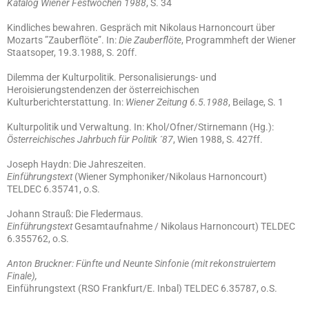
Katalog Wiener Festwochen 1988
, S. 34
Kindliches bewahren. Gespräch mit Nikolaus Harnoncourt über
Mozarts ”Zauberflöte”. In:
Die Zauberflöte
, Programmheft der Wiener
Staatsoper, 19.3.1988, S. 20ff.
Dilemma der Kulturpolitik. Personalisierungs- und
Heroisierungstendenzen der österreichischen
Kulturberichterstattung. In:
Wiener Zeitung 6.5.1988
, Beilage, S. 1
Kulturpolitik und Verwaltung. In: Khol/Ofner/Stirnemann (Hg.):
Österreichisches Jahrbuch für Politik ´87
, Wien 1988, S. 427ff.
Joseph Haydn: Die Jahreszeiten.
Einführungstext
(Wiener Symphoniker/Nikolaus Harnoncourt)
TELDEC 6.35741, o.S.
Johann Strauß: Die Fledermaus.
Einführungstext
Gesamtaufnahme / Nikolaus Harnoncourt) TELDEC
6.355762, o.S.
Anton Bruckner: Fünfte und Neunte Sinfonie (mit rekonstruiertem
Finale),
Einführungstext (RSO Frankfurt/E. Inbal) TELDEC 6.35787, o.S.