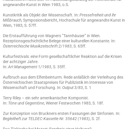
angewandte Kunst in Wien 1983, o.S.
Kunstkritik als Objekt der Wissenschaft. In:
Pressefreiheit und ihr
Mißbrauch
, Symposionsbericht, Hochschule für angewandte Kunst in
Wien, 1983, S. 57ff.
Die Erstaufführung von Wagners ”Tannhäuser” in Wien.
Rezeptionsgeschichtliche Belege einer kulturellen Konstante. In:
Österreichische Musikzeitschrift 2/1983
, S. 65ff.
Kulturfestivals: eine Form gesellschaftlicher Reaktion auf die Krisen
der achtziger Jahre.
In:
Art Management 1/1983
, S. 35ff.
Aufbruch aus dem Elfenbeinturm. Rede anläßlich der Verleihung des
Österreichischen Staatspreises für Publizistik im Interesse von
Wissenschaft und Forschung. In:
Output 3/83
, S. 1
Terry Riley – ein sehr amerikanischer Komponist.
In:
Töne und Gegentöne
, Wiener Festwochen 1983, S. 18f.
Zur Konzeption von Bruckners ersten Fassungen der Sinfonien. In:
Begleitheft zur TELDEC-Kassette Nr. 35642 (1983)
, S. 2f.