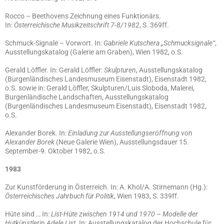
Rocco – Beethovens Zeichnung eines Funktionärs.
In:
Österreichische Musikzeitschrift 7-8/1982
, S. 369ff.
Schmuck-Signale – Vorwort. In:
Gabriele Kutschera „Schmucksignale“
,
Ausstellungskatalog (Galerie am Graben), Wien 1982, o.S.
Gerald Löffler. In: Gerald Löffler:
Skulpturen
, Ausstellungskatalog
(Burgenländisches Landesmuseum Eisenstadt), Eisenstadt 1982,
o.S. sowie in: Gerald Löffler, Skulpturen/Luis Sloboda, Malerei,
Burgenländische Landschaften, Ausstellungskatalog
(Burgenländisches Landesmuseum Eisenstadt), Eisenstadt 1982,
o.S.
Alexander Borek. In:
Einladung zur Ausstellungseröffnung von
Alexander Borek
(Neue Galerie Wien), Ausstellungsdauer 15.
September-9. Oktober 1982, o.S.
1983
Zur Kunstförderung in Österreich. In: A. Khol/A. Stirnemann (Hg.):
Österreichisches Jahrbuch für Politik
, Wien 1983, S. 339ff.
Hüte sind … In:
List-Hüte zwischen 1914 und 1970 – Modelle der
Hutkünstlerin Adele List.
In: Ausstellungskatalog der Hochschule für