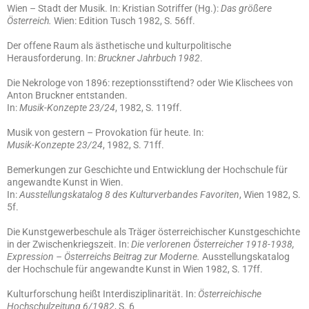
Wien – Stadt der Musik. In: Kristian Sotriffer (Hg.):
Das größere
Österreich.
Wien: Edition Tusch 1982, S. 56ff.
Der offene Raum als ästhetische und kulturpolitische
Herausforderung. In:
Bruckner Jahrbuch 1982
.
Die Nekrologe von 1896: rezeptionsstiftend? oder Wie Klischees von
Anton Bruckner entstanden.
In:
Musik-Konzepte 23/24
, 1982, S. 119ff.
Musik von gestern – Provokation für heute. In:
Musik-Konzepte 23/24
, 1982, S. 71ff.
Bemerkungen zur Geschichte und Entwicklung der Hochschule für
angewandte Kunst in Wien.
In:
Ausstellungskatalog 8 des Kulturverbandes Favoriten
, Wien 1982, S.
5f.
Die Kunstgewerbeschule als Träger österreichischer Kunstgeschichte
in der Zwischenkriegszeit. In:
Die verlorenen Österreicher 1918-1938,
Expression – Österreichs Beitrag zur Moderne.
Ausstellungskatalog
der Hochschule für angewandte Kunst in Wien 1982, S. 17ff.
Kulturforschung heißt Interdisziplinarität. In:
Österreichische
Hochschulzeitung 6/1982
, S. 6