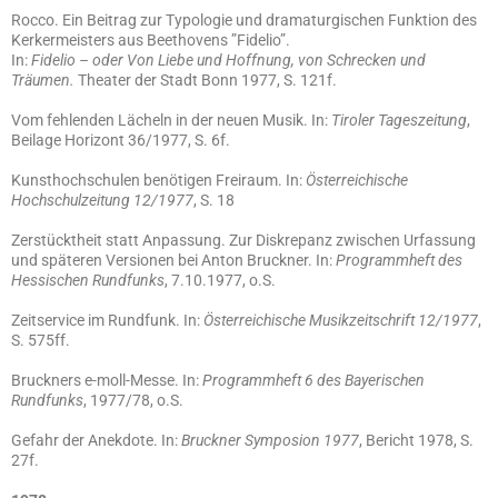
Rocco. Ein Beitrag zur Typologie und dramaturgischen Funktion des
Kerkermeisters aus Beethovens ”Fidelio”.
In:
Fidelio – oder Von Liebe und Hoffnung, von Schrecken und
Träumen.
Theater der Stadt Bonn 1977, S. 121f.
Vom fehlenden Lächeln in der neuen Musik. In:
Tiroler Tageszeitung
,
Beilage Horizont 36/1977, S. 6f.
Kunsthochschulen benötigen Freiraum. In:
Österreichische
Hochschulzeitung 12/1977
, S. 18
Zerstücktheit statt Anpassung. Zur Diskrepanz zwischen Urfassung
und späteren Versionen bei Anton Bruckner. In:
Programmheft des
Hessischen Rundfunks
, 7.10.1977, o.S.
Zeitservice im Rundfunk. In:
Österreichische Musikzeitschrift 12/1977
,
S. 575ff.
Bruckners e-moll-Messe. In:
Programmheft 6 des Bayerischen
Rundfunks
, 1977/78, o.S.
Gefahr der Anekdote. In:
Bruckner Symposion 1977
, Bericht 1978, S.
27f.