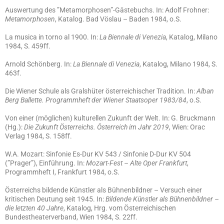
Auswertung des ”Metamorphosen”-Gästebuchs. In: Adolf Frohner:
Metamorphosen
, Katalog. Bad Vöslau – Baden 1984, o.S.
La musica in torno al 1900. In:
La Biennale di Venezia
, Katalog, Milano
1984, S. 459ff.
Arnold Schönberg. In:
La Biennale di Venezia
, Katalog, Milano 1984, S.
463f.
Die Wiener Schule als Gralshüter österreichischer Tradition. In:
Alban
Berg Ballette. Programmheft der Wiener Staatsoper 1983/84
, o.S.
Von einer (möglichen) kulturellen Zukunft der Welt. In: G. Bruckmann
(Hg.):
Die Zukunft Österreichs. Österreich im Jahr 2019
, Wien: Orac
Verlag 1984, S. 158ff.
W.A. Mozart: Sinfonie Es-Dur KV 543 / Sinfonie D-Dur KV 504
(”Prager”), Einführung. In:
Mozart-Fest – Alte Oper Frankfurt
,
Programmheft I, Frankfurt 1984, o.S.
Österreichs bildende Künstler als Bühnenbildner – Versuch einer
kritischen Deutung seit 1945. In:
Bildende Künstler als Bühnenbildner –
die letzten 40 Jahre
, Katalog, Hrg. vom Österreichischen
Bundestheaterverband, Wien 1984, S. 22ff.