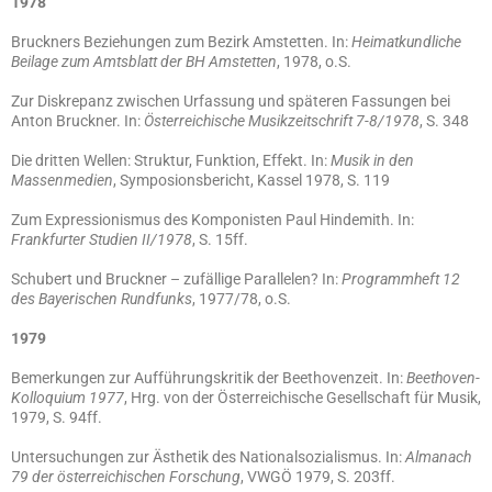
1978
Bruckners Beziehungen zum Bezirk Amstetten. In:
Heimatkundliche
Beilage zum Amtsblatt der BH Amstetten
, 1978, o.S.
Zur Diskrepanz zwischen Urfassung und späteren Fassungen bei
Anton Bruckner. In:
Österreichische Musikzeitschrift 7-8/1978
, S. 348
Die dritten Wellen: Struktur, Funktion, Effekt. In:
Musik in den
Massenmedien
, Symposionsbericht, Kassel 1978, S. 119
Zum Expressionismus des Komponisten Paul Hindemith. In:
Frankfurter Studien II/1978
, S. 15ff.
Schubert und Bruckner – zufällige Parallelen? In:
Programmheft 12
des Bayerischen Rundfunks
, 1977/78, o.S.
1979
Bemerkungen zur Aufführungskritik der Beethovenzeit. In:
Beethoven-
Kolloquium 1977
, Hrg. von der Österreichische Gesellschaft für Musik,
1979, S. 94ff.
Untersuchungen zur Ästhetik des Nationalsozialismus. In:
Almanach
79 der österreichischen Forschung
, VWGÖ 1979, S. 203ff.