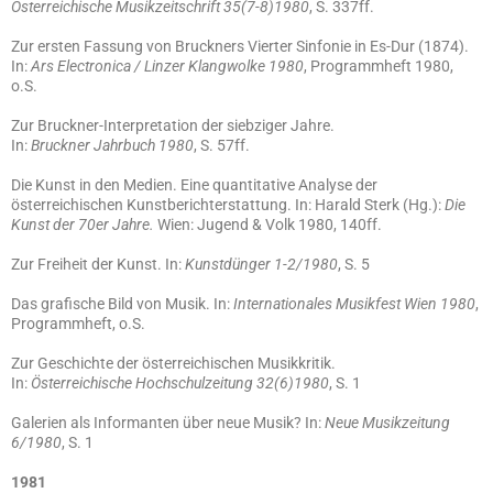
Österreichische Musikzeitschrift 35(7-8)1980
, S. 337ff.
Zur ersten Fassung von Bruckners Vierter Sinfonie in Es-Dur (1874).
In:
Ars Electronica / Linzer Klangwolke 1980
, Programmheft 1980,
o.S.
Zur Bruckner-Interpretation der siebziger Jahre.
In:
Bruckner Jahrbuch 1980
, S. 57ff.
Die Kunst in den Medien. Eine quantitative Analyse der
österreichischen Kunstberichterstattung. In: Harald Sterk (Hg.):
Die
Kunst der 70er Jahre.
Wien: Jugend & Volk 1980, 140ff.
Zur Freiheit der Kunst. In:
Kunstdünger 1-2/1980
, S. 5
Das grafische Bild von Musik. In:
Internationales Musikfest Wien 1980
,
Programmheft, o.S.
Zur Geschichte der österreichischen Musikkritik.
In:
Österreichische Hochschulzeitung 32(6)1980
, S. 1
Galerien als Informanten über neue Musik? In:
Neue Musikzeitung
6/1980
, S. 1
1981