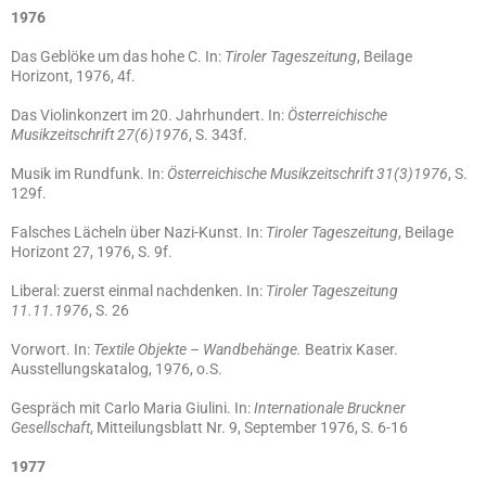
1976
Das Geblöke um das hohe C. In:
Tiroler Tageszeitung
, Beilage
Horizont, 1976, 4f.
Das Violinkonzert im 20. Jahrhundert. In:
Österreichische
Musikzeitschrift 27(6)1976
, S. 343f.
Musik im Rundfunk. In:
Österreichische Musikzeitschrift 31(3)1976
, S.
129f.
Falsches Lächeln über Nazi-Kunst. In:
Tiroler Tageszeitung
, Beilage
Horizont 27, 1976, S. 9f.
Liberal: zuerst einmal nachdenken. In:
Tiroler Tageszeitung
11.11.1976
, S. 26
Vorwort. In:
Textile Objekte – Wandbehänge.
Beatrix Kaser.
Ausstellungskatalog, 1976, o.S.
Gespräch mit Carlo Maria Giulini. In:
Internationale Bruckner
Gesellschaft
, Mitteilungsblatt Nr. 9, September 1976, S. 6-16
1977