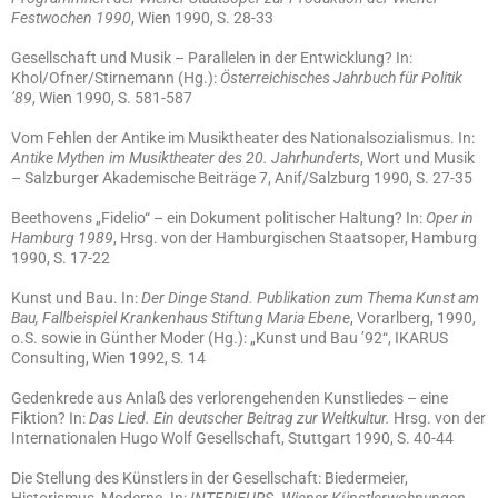
Festwochen 1990
, Wien 1990, S. 28-33
Gesellschaft und Musik – Parallelen in der Entwicklung? In:
Khol/Ofner/Stirnemann (Hg.):
Österreichisches Jahrbuch für Politik
’89
, Wien 1990, S. 581-587
Vom Fehlen der Antike im Musiktheater des Nationalsozialismus. In:
Antike Mythen im Musiktheater des 20. Jahrhunderts
, Wort und Musik
– Salzburger Akademische Beiträge 7, Anif/Salzburg 1990, S. 27-35
Beethovens „Fidelio“ – ein Dokument politischer Haltung? In:
Oper in
Hamburg 1989
, Hrsg. von der Hamburgischen Staatsoper, Hamburg
1990, S. 17-22
Kunst und Bau. In:
Der Dinge Stand. Publikation zum Thema Kunst am
Bau, Fallbeispiel Krankenhaus Stiftung Maria Ebene
, Vorarlberg, 1990,
o.S. sowie in Günther Moder (Hg.): „Kunst und Bau ’92“, IKARUS
Consulting, Wien 1992, S. 14
Gedenkrede aus Anlaß des verlorengehenden Kunstliedes – eine
Fiktion? In:
Das Lied. Ein deutscher Beitrag zur Weltkultur.
Hrsg. von der
Internationalen Hugo Wolf Gesellschaft, Stuttgart 1990, S. 40-44
Die Stellung des Künstlers in der Gesellschaft: Biedermeier,