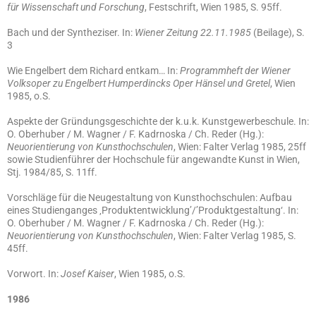
für Wissenschaft und Forschung
, Festschrift, Wien 1985, S. 95ff.
Bach und der Syntheziser. In:
Wiener Zeitung 22.11.1985
(Beilage), S.
3
Wie Engelbert dem Richard entkam… In:
Programmheft der Wiener
Volksoper zu Engelbert Humperdincks Oper Hänsel und Gretel
, Wien
1985, o.S.
Aspekte der Gründungsgeschichte der k.u.k. Kunstgewerbeschule. In:
O. Oberhuber / M. Wagner / F. Kadrnoska / Ch. Reder (Hg.):
Neuorientierung von Kunsthochschulen
, Wien: Falter Verlag 1985, 25ff
sowie Studienführer der Hochschule für angewandte Kunst in Wien,
Stj. 1984/85, S. 11ff.
Vorschläge für die Neugestaltung von Kunsthochschulen: Aufbau
eines Studienganges ‚Produktentwicklung’/’Produktgestaltung‘. In:
O. Oberhuber / M. Wagner / F. Kadrnoska / Ch. Reder (Hg.):
Neuorientierung von Kunsthochschulen
, Wien: Falter Verlag 1985, S.
45ff.
Vorwort. In:
Josef Kaiser
, Wien 1985, o.S.
1986