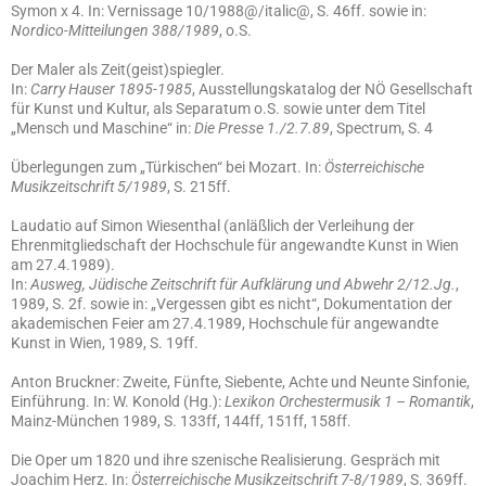
Symon x 4. In: Vernissage 10/1988@/italic@, S. 46ff. sowie in:
Nordico-Mitteilungen 388/1989
, o.S.
Der Maler als Zeit(geist)spiegler.
In:
Carry Hauser 1895-1985
, Ausstellungskatalog der NÖ Gesellschaft
für Kunst und Kultur, als Separatum o.S. sowie unter dem Titel
„Mensch und Maschine“ in:
Die Presse 1./2.7.89
, Spectrum, S. 4
Überlegungen zum „Türkischen“ bei Mozart. In:
Österreichische
Musikzeitschrift 5/1989
, S. 215ff.
Laudatio auf Simon Wiesenthal (anläßlich der Verleihung der
Ehrenmitgliedschaft der Hochschule für angewandte Kunst in Wien
am 27.4.1989).
In:
Ausweg, Jüdische Zeitschrift für Aufklärung und Abwehr 2/12.Jg.
,
1989, S. 2f. sowie in: „Vergessen gibt es nicht“, Dokumentation der
akademischen Feier am 27.4.1989, Hochschule für angewandte
Kunst in Wien, 1989, S. 19ff.
Anton Bruckner: Zweite, Fünfte, Siebente, Achte und Neunte Sinfonie,
Einführung. In: W. Konold (Hg.):
Lexikon Orchestermusik 1 – Romantik
,
Mainz-München 1989, S. 133ff, 144ff, 151ff, 158ff.
Die Oper um 1820 und ihre szenische Realisierung. Gespräch mit
Joachim Herz. In:
Österreichische Musikzeitschrift 7-8/1989
, S. 369ff.