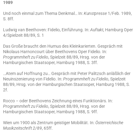
1989
Und noch einmal zum Thema Denkmal… In:
Kunstpresse
1/Feb. 1989,
S. 8ff.
Ludwig van Beethoven: Fidelio, Einführung. In:
Auftakt
, Hamburg Oper
4/Spielzeit 88/89, S. 1
Das Große braucht den Humus des Kleinkarierten. Gespräch mit
Nikolaus Harnoncourt über Beethovens Oper Fidelio. In:
Programmheft zu Fidelio
, Spielzeit 88/89, Hrsg. von der
Hamburgischen Staatsoper, Hamburg 1988, S. 3ff.
…Atem auf Hoffnung zu… Gespräch mit Peter Palitzsch anläßlich der
Neuinszenierung von Fidelio. In:
Programmheft zu Fidelio
, Spielzeit
88/89, Hrsg. von der Hamburgischen Staatsoper, Hamburg 1988, S.
2f.
Rocco – oder Beethovens Zeichnung eines Funktionärs. In:
Programmheft zu Fidelio
, Spielzeit 88/89, Hrsg. von der
Hamburgischen Staatsoper, Hamburg 1988, S. 9ff.
Wien um 1900 als Zentrum geistiger Mobilität. In:
Österreichische
Musikzeitschrift 2/89
, 65ff.