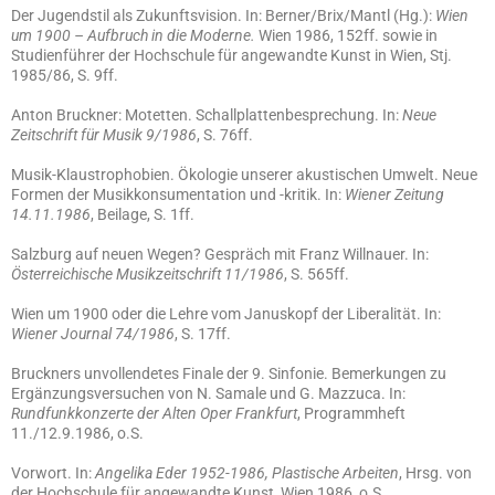
Der Jugendstil als Zukunftsvision. In: Berner/Brix/Mantl (Hg.):
Wien
um 1900 – Aufbruch in die Moderne.
Wien 1986, 152ff. sowie in
Studienführer der Hochschule für angewandte Kunst in Wien, Stj.
1985/86, S. 9ff.
Anton Bruckner: Motetten. Schallplattenbesprechung. In:
Neue
Zeitschrift für Musik 9/1986
, S. 76ff.
Musik-Klaustrophobien. Ökologie unserer akustischen Umwelt. Neue
Formen der Musikkonsumentation und -kritik. In:
Wiener Zeitung
14.11.1986
, Beilage, S. 1ff.
Salzburg auf neuen Wegen? Gespräch mit Franz Willnauer. In:
Österreichische Musikzeitschrift 11/1986
, S. 565ff.
Wien um 1900 oder die Lehre vom Januskopf der Liberalität. In:
Wiener Journal 74/1986
, S. 17ff.
Bruckners unvollendetes Finale der 9. Sinfonie. Bemerkungen zu
Ergänzungsversuchen von N. Samale und G. Mazzuca. In:
Rundfunkkonzerte der Alten Oper Frankfurt
, Programmheft
11./12.9.1986, o.S.
Vorwort. In:
Angelika Eder 1952-1986, Plastische Arbeiten
, Hrsg. von
der Hochschule für angewandte Kunst, Wien 1986, o.S.