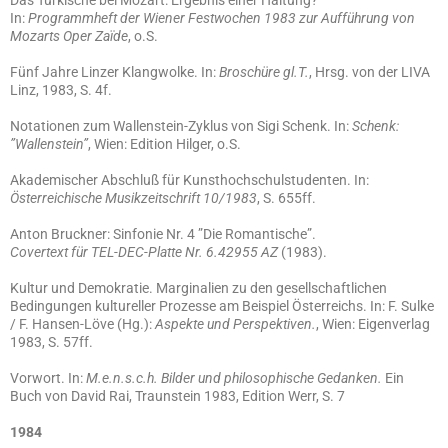
Das Türkische bei Mozart: Ergebnis einer Haltung?
In:
Programmheft der Wiener Festwochen 1983 zur Aufführung von
Mozarts Oper Zaïde
, o.S.
Fünf Jahre Linzer Klangwolke. In:
Broschüre gl.T.
, Hrsg. von der LIVA
Linz, 1983, S. 4f.
Notationen zum Wallenstein-Zyklus von Sigi Schenk. In:
Schenk:
”Wallenstein”
, Wien: Edition Hilger, o.S.
Akademischer Abschluß für Kunsthochschulstudenten. In:
Österreichische Musikzeitschrift 10/1983
, S. 655ff.
Anton Bruckner: Sinfonie Nr. 4 ”Die Romantische”.
Covertext für TEL-DEC-Platte Nr. 6.42955 AZ
(1983).
Kultur und Demokratie. Marginalien zu den gesellschaftlichen
Bedingungen kultureller Prozesse am Beispiel Österreichs. In: F. Sulke
/ F. Hansen-Löve (Hg.):
Aspekte und Perspektiven.
, Wien: Eigenverlag
1983, S. 57ff.
Vorwort. In:
M.e.n.s.c.h. Bilder und philosophische Gedanken.
Ein
Buch von David Rai, Traunstein 1983, Edition Werr, S. 7
1984