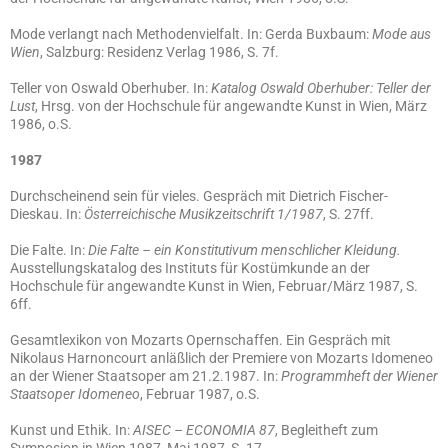
Mode verlangt nach Methodenvielfalt. In: Gerda Buxbaum:
Mode aus
Wien
, Salzburg: Residenz Verlag 1986, S. 7f.
Teller von Oswald Oberhuber. In:
Katalog Oswald Oberhuber: Teller der
Lust
, Hrsg. von der Hochschule für angewandte Kunst in Wien, März
1986, o.S.
1987
Durchscheinend sein für vieles. Gespräch mit Dietrich Fischer-
Dieskau. In:
Österreichische Musikzeitschrift 1/1987
, S. 27ff.
Die Falte. In:
Die Falte – ein Konstitutivum menschlicher Kleidung.
Ausstellungskatalog des Instituts für Kostümkunde an der
Hochschule für angewandte Kunst in Wien, Februar/März 1987, S.
6ff.
Gesamtlexikon von Mozarts Opernschaffen. Ein Gespräch mit
Nikolaus Harnoncourt anläßlich der Premiere von Mozarts Idomeneo
an der Wiener Staatsoper am 21.2.1987. In:
Programmheft der Wiener
Staatsoper Idomeneo
, Februar 1987, o.S.
Kunst und Ethik. In:
AISEC – ECONOMIA 87
, Begleitheft zum