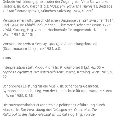
Gelebte Aufführungspraxis oder der Zugang von Vera Schwarz zur
Historie. In: R.-V. Karpf (Hg.):
Musik am Hof Maria Theresias
, Beiträge
zur Aufführungspraxis, München-Salzburg 1984, S. 22ff.
Versuch einer kulturgeschichtlichen Diagnose der Zeit zwischen 1914
und 1944. In:
Abbild und Emotion – Österreichischer Realismus 1914-
1944
, Katalog, Hrg. von der Hochschule für angewandte Kunst in
Wien, 1984, S. 113ff.
Vorwort. In:
Andrea Pisecky Lipburger
, Ausstellungskatalog
(Stadtmuseum Linz), Linz 1984, o.S.
1985
Interpretation statt Produktion? In: P. Kruntorad (Hg.):
AEIOU –
Mythos Gegenwart. Der österreichische Beitrag
, Katalog, Wien 1985, S.
22
Schönbergs Leistung für die Musik. In:
Schönberg-Gespräch
,
Symposionsbericht, Hrg. von der Hochschule für angewandte Kunst
in Wien 1985, S. 3ff.
Die Nazimachthaber erkannten die politische Gefährdung durch
Musik … In:
Die Vertreibung des Geistigen aus Österreich. Zur
Kulturpolitik des Nationalsozialismus
, Katalog, Hrg. von der