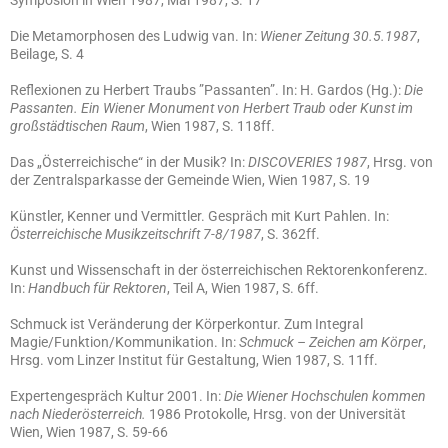
Symposion in Wien 1987, Mai 1987, S. 17
Die Metamorphosen des Ludwig van. In:
Wiener Zeitung 30.5.1987
,
Beilage, S. 4
Reflexionen zu Herbert Traubs ”Passanten”. In: H. Gardos (Hg.):
Die
Passanten. Ein Wiener Monument von Herbert Traub oder Kunst im
großstädtischen Raum
, Wien 1987, S. 118ff.
Das „Österreichische“ in der Musik? In:
DISCOVERIES 1987
, Hrsg. von
der Zentralsparkasse der Gemeinde Wien, Wien 1987, S. 19
Künstler, Kenner und Vermittler. Gespräch mit Kurt Pahlen. In:
Österreichische Musikzeitschrift 7-8/1987
, S. 362ff.
Kunst und Wissenschaft in der österreichischen Rektorenkonferenz.
In:
Handbuch für Rektoren
, Teil A, Wien 1987, S. 6ff.
Schmuck ist Veränderung der Körperkontur. Zum Integral
Magie/Funktion/Kommunikation. In:
Schmuck – Zeichen am Körper
,
Hrsg. vom Linzer Institut für Gestaltung, Wien 1987, S. 11ff.
Expertengespräch Kultur 2001. In:
Die Wiener Hochschulen kommen
nach Niederösterreich.
1986 Protokolle, Hrsg. von der Universität
Wien, Wien 1987, S. 59-66