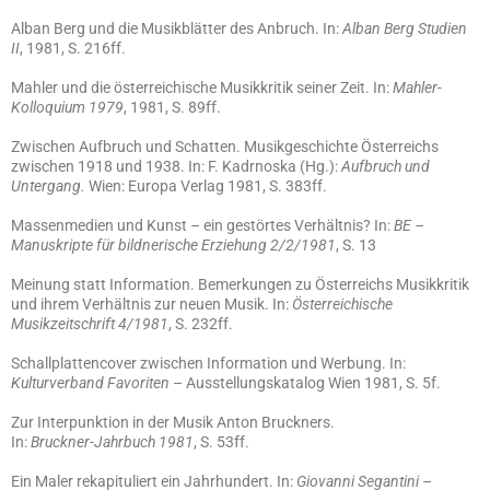
Alban Berg und die Musikblätter des Anbruch. In:
Alban Berg Studien
II
, 1981, S. 216ff.
Mahler und die österreichische Musikkritik seiner Zeit. In:
Mahler-
Kolloquium 1979
, 1981, S. 89ff.
Zwischen Aufbruch und Schatten. Musikgeschichte Österreichs
zwischen 1918 und 1938. In: F. Kadrnoska (Hg.):
Aufbruch und
Untergang.
Wien: Europa Verlag 1981, S. 383ff.
Massenmedien und Kunst – ein gestörtes Verhältnis? In:
BE –
Manuskripte für bildnerische Erziehung 2/2/1981
, S. 13
Meinung statt Information. Bemerkungen zu Österreichs Musikkritik
und ihrem Verhältnis zur neuen Musik. In:
Österreichische
Musikzeitschrift 4/1981
, S. 232ff.
Schallplattencover zwischen Information und Werbung. In:
Kulturverband Favoriten
– Ausstellungskatalog Wien 1981, S. 5f.
Zur Interpunktion in der Musik Anton Bruckners.
In:
Bruckner-Jahrbuch 1981
, S. 53ff.
Ein Maler rekapituliert ein Jahrhundert. In:
Giovanni Segantini
–