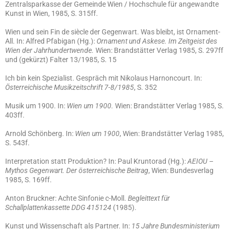
Zentralsparkasse der Gemeinde Wien / Hochschule für angewandte
Kunst in Wien, 1985, S. 315ff.
Wien und sein Fin de siècle der Gegenwart. Was bleibt, ist Ornament-
All. In: Alfred Pfabigan (Hg.):
Ornament und Askese. Im Zeitgeist des
Wien der Jahrhundertwende.
Wien: Brandstätter Verlag 1985, S. 297ff
und (gekürzt) Falter 13/1985, S. 15
Ich bin kein Spezialist. Gespräch mit Nikolaus Harnoncourt. In:
Österreichische Musikzeitschrift 7-8/1985
, S. 352
Musik um 1900. In:
Wien um 1900.
Wien: Brandstätter Verlag 1985, S.
403ff.
Arnold Schönberg. In:
Wien um 1900
, Wien: Brandstätter Verlag 1985,
S. 543f.
Interpretation statt Produktion? In: Paul Kruntorad (Hg.):
AEIOU –
Mythos Gegenwart. Der österreichische Beitrag
, Wien: Bundesverlag
1985, S. 169ff.
Anton Bruckner: Achte Sinfonie c-Moll.
Begleittext für
Schallplattenkassette DDG 415124
(1985).
Kunst und Wissenschaft als Partner. In:
15 Jahre Bundesministerium