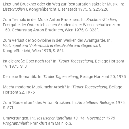
Liszt und Bruckner oder ein Weg zur Restauration sakraler Musik. In:
Liszt-Studien I
, Kongreßbericht, Eisenstadt 1975, S. 225-226
Zum Tremolo in der Musik Anton Bruckners. In:
Bruckner-Studien
,
Festgabe der Österreichischen Akademie der Wissenschaften zum
150. Geburtstag Anton Bruckners, Wien 1975, S. 323f.
Zum Verlust der Solovioline in den Werken der Avantgarde. In:
Violinspiel und Violinmusik in Geschichte und Gegenwart
,
Kongreßbericht, Wien 1975, S. 56f.
Ist die große Oper noch tot? In:
Tiroler Tageszeitung
, Beilage Horizont
19, 1975, S. 8
Die neue Romantik. In:
Tiroler Tageszeitung
, Beilage Horizont 20, 1975
Macht moderne Musik mehr Arbeit? In:
Tiroler Tageszeitung
, Beilage
Horizont 22, 1975
Zum ”Bauerntum” des Anton Bruckner. In:
Amstettener Beiträge
, 1975,
S. 57f.
Umwertungen. In:
Hessischer Rundfunk 13.-14. November 1975
Programmheft
, Frankfurt am Main, o.S.