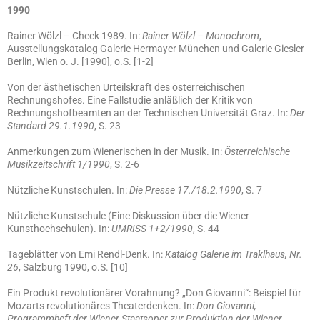
1990
Rainer Wölzl – Check 1989. In:
Rainer Wölzl – Monochrom
,
Ausstellungskatalog Galerie Hermayer München und Galerie Giesler
Berlin, Wien o. J. [1990], o.S. [1-2]
Von der ästhetischen Urteilskraft des österreichischen
Rechnungshofes. Eine Fallstudie anläßlich der Kritik von
Rechnungshofbeamten an der Technischen Universität Graz. In:
Der
Standard 29.1.1990
, S. 23
Anmerkungen zum Wienerischen in der Musik. In:
Österreichische
Musikzeitschrift 1/1990
, S. 2-6
Nützliche Kunstschulen. In:
Die Presse 17./18.2.1990
, S. 7
Nützliche Kunstschule (Eine Diskussion über die Wiener
Kunsthochschulen). In:
UMRISS 1+2/1990
, S. 44
Tageblätter von Emi Rendl-Denk. In:
Katalog Galerie im Traklhaus, Nr.
26
, Salzburg 1990, o.S. [10]
Ein Produkt revolutionärer Vorahnung? „Don Giovanni“: Beispiel für
Mozarts revolutionäres Theaterdenken. In:
Don Giovanni,
Programmheft der Wiener Staatsoper zur Produktion der Wiener