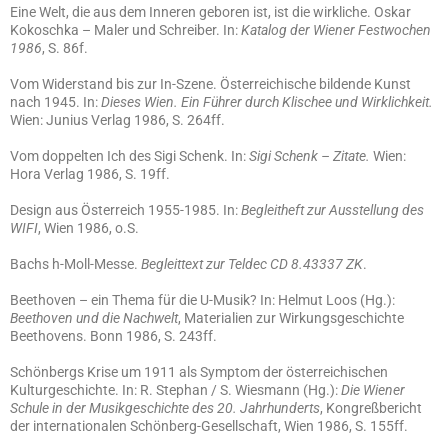
Eine Welt, die aus dem Inneren geboren ist, ist die wirkliche. Oskar
Kokoschka – Maler und Schreiber. In:
Katalog der Wiener Festwochen
1986
, S. 86f.
Vom Widerstand bis zur In-Szene. Österreichische bildende Kunst
nach 1945. In:
Dieses Wien. Ein Führer durch Klischee und Wirklichkeit.
Wien: Junius Verlag 1986, S. 264ff.
Vom doppelten Ich des Sigi Schenk. In:
Sigi Schenk – Zitate.
Wien:
Hora Verlag 1986, S. 19ff.
Design aus Österreich 1955-1985. In:
Begleitheft zur Ausstellung des
WIFI
, Wien 1986, o.S.
Bachs h-Moll-Messe.
Begleittext zur Teldec CD 8.43337 ZK
.
Beethoven – ein Thema für die U-Musik? In: Helmut Loos (Hg.):
Beethoven und die Nachwelt
, Materialien zur Wirkungsgeschichte
Beethovens. Bonn 1986, S. 243ff.
Schönbergs Krise um 1911 als Symptom der österreichischen
Kulturgeschichte. In: R. Stephan / S. Wiesmann (Hg.):
Die Wiener
Schule in der Musikgeschichte des 20. Jahrhunderts
, Kongreßbericht
der internationalen Schönberg-Gesellschaft, Wien 1986, S. 155ff.