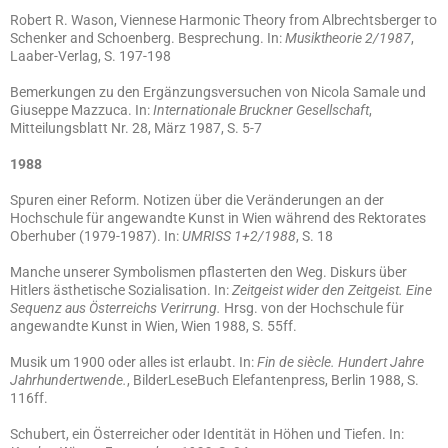
Robert R. Wason, Viennese Harmonic Theory from Albrechtsberger to
Schenker and Schoenberg. Besprechung. In:
Musiktheorie 2/1987
,
Laaber-Verlag, S. 197-198
Bemerkungen zu den Ergänzungsversuchen von Nicola Samale und
Giuseppe Mazzuca. In:
Internationale Bruckner Gesellschaft
,
Mitteilungsblatt Nr. 28, März 1987, S. 5-7
1988
Spuren einer Reform. Notizen über die Veränderungen an der
Hochschule für angewandte Kunst in Wien während des Rektorates
Oberhuber (1979-1987). In:
UMRISS 1+2/1988
, S. 18
Manche unserer Symbolismen pflasterten den Weg. Diskurs über
Hitlers ästhetische Sozialisation. In:
Zeitgeist wider den Zeitgeist. Eine
Sequenz aus Österreichs Verirrung.
Hrsg. von der Hochschule für
angewandte Kunst in Wien, Wien 1988, S. 55ff.
Musik um 1900 oder alles ist erlaubt. In:
Fin de siècle. Hundert Jahre
Jahrhundertwende.
, BilderLeseBuch Elefantenpress, Berlin 1988, S.
116ff.
Schubert, ein Österreicher oder Identität in Höhen und Tiefen. In: