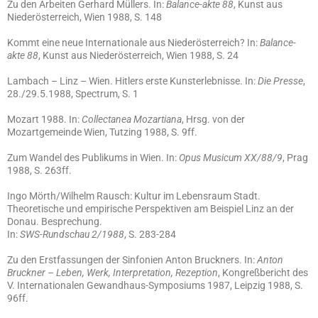
Zu den Arbeiten Gerhard Müllers. In:
Balance-akte 88
, Kunst aus
Niederösterreich, Wien 1988, S. 148
Kommt eine neue Internationale aus Niederösterreich? In:
Balance-
akte 88
, Kunst aus Niederösterreich, Wien 1988, S. 24
Lambach – Linz – Wien. Hitlers erste Kunsterlebnisse. In:
Die Presse
,
28./29.5.1988, Spectrum, S. 1
Mozart 1988. In:
Collectanea Mozartiana
, Hrsg. von der
Mozartgemeinde Wien, Tutzing 1988, S. 9ff.
Zum Wandel des Publikums in Wien. In:
Opus Musicum XX/88/9
, Prag
1988, S. 263ff.
Ingo Mörth/Wilhelm Rausch: Kultur im Lebensraum Stadt.
Theoretische und empirische Perspektiven am Beispiel Linz an der
Donau. Besprechung.
In:
SWS-Rundschau 2/1988
, S. 283-284
Zu den Erstfassungen der Sinfonien Anton Bruckners. In:
Anton
Bruckner – Leben, Werk, Interpretation, Rezeption
, Kongreßbericht des
V. Internationalen Gewandhaus-Symposiums 1987, Leipzig 1988, S.
96ff.