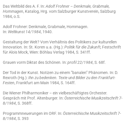
Das Weltbild des A. F. In:
Adolf Frohner – Denkmale, Grabmale,
Hommagen
, Katalog, Hrg. vom Salzburger Kunstverein, Salzburg
1984, o.S.
Adolf Frohner: Denkmale, Grabmale, Hommagen.
In:
Weltkunst 14/1984
, 1940.
Gestaltung der Welt? Vom Verhältnis des Politikers zur kulturellen
Innovation. In: St. Koren u.a. (Hg.):
Politik für die Zukunft
, Festschrift
für Alois Mock, Wien: Böhlau Verlag 1984, S. 341ff.
Grauen vorm Diktat des Schönen. In:
profil 22/1984
, S. 68f.
Der Tod in der Kunst. Notizen zu einem ”banalen” Phänomen. In: D.
Rexroth (Hg.):
Ihn zu bedenken. Texte und Bilder zu den Frankfurt-
Festen
, Frankfurt am Main 1984, S. 164ff.
Die Wiener Philharmoniker – ein vielbeschäftigtes Orchester.
Gespräch mit Prof. Altenburger. In:
Österreichische Musikzeitschrift 7-
8/1984
, S. 368ff.
Programmneuerungen im ORF. In:
Österreichische Musikzeitschrift 7-
8/1984
, S. 393