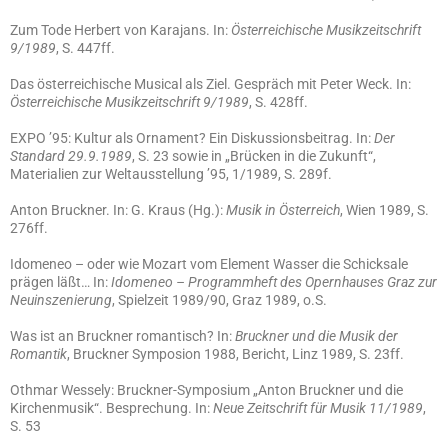
Zum Tode Herbert von Karajans. In:
Österreichische Musikzeitschrift
9/1989
, S. 447ff.
Das österreichische Musical als Ziel. Gespräch mit Peter Weck. In:
Österreichische Musikzeitschrift 9/1989
, S. 428ff.
EXPO ’95: Kultur als Ornament? Ein Diskussionsbeitrag. In:
Der
Standard 29.9.1989
, S. 23 sowie in „Brücken in die Zukunft“,
Materialien zur Weltausstellung ’95, 1/1989, S. 289f.
Anton Bruckner. In: G. Kraus (Hg.):
Musik in Österreich
, Wien 1989, S.
276ff.
Idomeneo – oder wie Mozart vom Element Wasser die Schicksale
prägen läßt… In:
Idomeneo – Programmheft des Opernhauses Graz zur
Neuinszenierung
, Spielzeit 1989/90, Graz 1989, o.S.
Was ist an Bruckner romantisch? In:
Bruckner und die Musik der
Romantik
, Bruckner Symposion 1988, Bericht, Linz 1989, S. 23ff.
Othmar Wessely: Bruckner-Symposium „Anton Bruckner und die
Kirchenmusik“. Besprechung. In:
Neue Zeitschrift für Musik 11/1989
,
S. 53